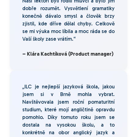
Naši lektoři byli rodilí mluvčí a bylo jim
dobře rozumět. Vysvětlení gramatiky
konečně dávalo smysl a člověk brzy
zjistil, kde dříve dělal chyby. Celkově
se mi výuka moc líbila a moc ráda se do
Vaší školy zase vrátím.“
– Klára Kachtíková (Product manager)
„ILC je nejlepší jazyková škola, jakou
jsem si v Brně mohla vybrat.
Navštěvovala jsem roční pomaturitní
studium, které mojí angličtině opravdu
pomohlo. Díky tomuto roku jsem se
dostala na vysokou školu, a to
konkrétně na obor anglický jazyk a