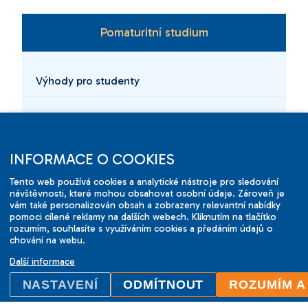
Pomaturitní studium
Výhody pro studenty
Zaměření a obsah studia
INFORMACE O COOKIES
Proč ILC
Tento web používá cookies a analytické nástroje pro sledování
návštěvnosti, které mohou obsahovat osobní údaje. Zároveň je
vám také personalizován obsah a zobrazeny relevantní nabídky
Termíny a ceny
pomoci cílené reklamy na dalších webech. Kliknutím na tlačítko
rozumím, souhlasíte s využíváním cookies a předáním údajů o
chování na webu.
Reference studentů
Další informace
NASTAVENÍ
ODMÍTNOUT
ROZUMÍM A