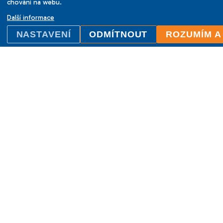
chování na webu.
Další informace
NASTAVENÍ
ODMÍTNOUT
ROZUMÍM A
ILC International House Brno
jazyková škola
Sukova 2, 602 00 Brno,
Czech Republic
+420 736 726 302
info@ilcbrno.cz
Cookies
Mapa webu
Tvorba stránek
Comerto
Design
Tomotion