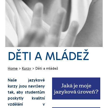
DĚTI A MLÁDEŽ
Home
>
Kurzy
>
Děti a mládež
Naše jazykové
kurzy jsou navrženy
tak, aby studentům
poskytly kvalitní
vzdělání v