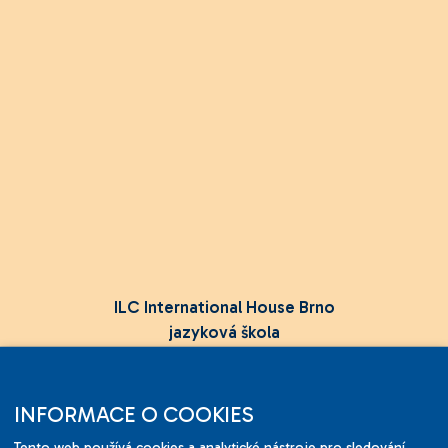
ILC International House Brno
jazyková škola
Sukova 2, 602 00 Brno,
Czech Republic
INFORMACE O COOKIES
+420 736 726 302
Tento web používá cookies a analytické nástroje pro sledování