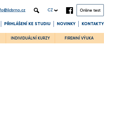
nfo@ilcbrno.cz
CZ
Online test
PŘIHLÁŠENÍ KE STUDIU
NOVINKY
KONTAKTY
INDIVIDUÁLNÍ KURZY
FIREMNÍ VÝUKA