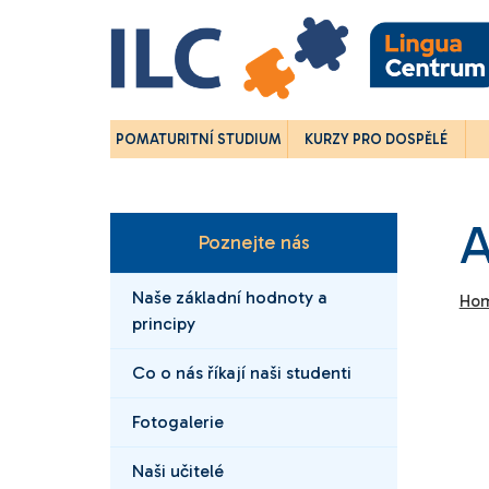
POMATURITNÍ STUDIUM
KURZY PRO DOSPĚLÉ
Poznejte nás
Naše základní hodnoty a
Ho
principy
Co o nás říkají naši studenti
Fotogalerie
Naši učitelé