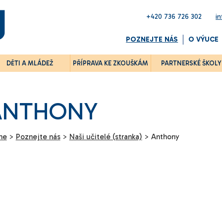
+420 736 726 302
i
POZNEJTE NÁS
O VÝUCE
DĚTI A MLÁDEŽ
PŘÍPRAVA KE ZKOUŠKÁM
PARTNERSKÉ ŠKOLY
ANTHONY
me
>
Poznejte nás
>
Naši učitelé (stranka)
>
Anthony