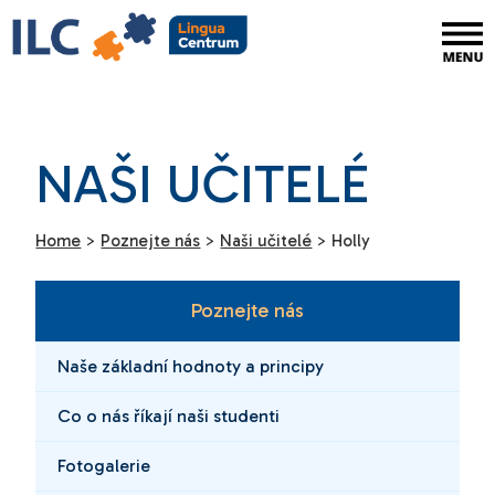
NAŠI UČITELÉ
Home
>
Poznejte nás
>
Naši učitelé
>
Holly
Poznejte nás
Naše základní hodnoty a principy
Co o nás říkají naši studenti
Fotogalerie