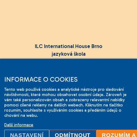
ILC International House Brno
jazyková škola
Sukova 2, 602 00 Brno,
Czech Republic
INFORMACE O COOKIES
+420 736 726 302
Tento web používá cookies a analytické nástroje pro sledování
info@ilcbrno.cz
návštěvnosti, které mohou obsahovat osobní údaje. Zároveň je
vám také personalizován obsah a zobrazeny relevantní nabídky
pomoci cílené reklamy na dalších webech. Kliknutím na tlačítko
Cookies
rozumím, souhlasíte s využíváním cookies a předáním údajů o
Mapa webu
chování na webu.
Tvorba stránek
Comerto
Další informace
Design
Tomotion
NASTAVENÍ
ODMÍTNOUT
ROZUMÍM A