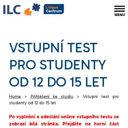
VSTUPNÍ TEST
PRO STUDENTY
OD 12 DO 15 LET
Home
>
Přihlášení ke studiu
>
Vstupní test pro
studenty od 12 do 15 let
Po vyplnění a odeslání online vstupního testu se
zobrazí bílá stránka. Přejděte na horní část