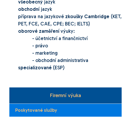
všeobecný
jazyk
obchodní
jazyk
příprava na jazykové
zkoušky Cambridge
(KET,
PET, FCE, CAE, CPE; BEC; IELTS)
oborové zaměření
výuky:
- účetnictví a finančnictví
- právo
- marketing
- obchodní administrativa
specializované
(ESP)
Firemní výuka
Poskytované služby