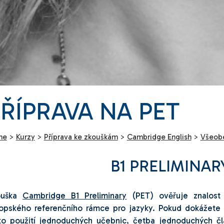
ŘÍPRAVA NA PET
me
>
Kurzy
>
Příprava ke zkouškám
>
Cambridge English
>
Všeobe
B1 PRELIMINAR
ouška
Cambridge B1 Preliminary
(PET) ověřuje znalost 
opského referenčního rámce pro jazyky. Pokud dokážete p
ko použití jednoduchých učebnic, četba jednoduchých čl