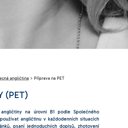
cná angličtina
>
Příprava na PET
Y (PET)
angličtiny na úrovni B1 podle Společného
oužívat angličtinu v každodenních situacích
ánků, psaní jednoduchých dopisů, zhotovení