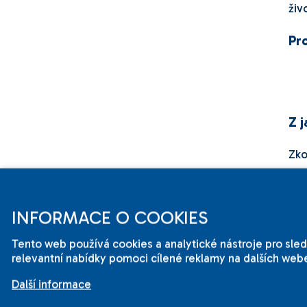
živ
Pr
Z 
Zko
INFORMACE O COOKIES
Reg
Ke 
Tento web používá cookies a analytické nástroje pro sl
relevantní nabídky pomoci cílené reklamy na dalších webe
Další informace