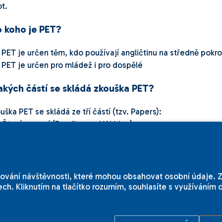
ot.
o koho je PET?
PET je určen těm, kdo používají angličtinu na středně pokro
PET je určen pro mládež i pro dospělé
jakých částí se skládá zkouška PET?
uška PET se skládá ze tří částí (tzv. Papers):
Čtení a psaní (Reading and Writing)
Poslech (Listening)
Mluvený projev (Speaking)
istraci ke zkouškám zajišťuje
jazyková škola
ILC Internation
zkoušce PET připravujeme studenty také v rámci
denního (p
edování návštěvnosti, které mohou obsahovat osobní údaje.
ch. Kliknutím na tlačítko rozumím, souhlasíte s využíváním