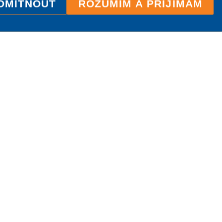
DMÍTNOUT
ROZUMÍM A PŘIJÍMÁM
ILC International House Brno
jazyková škola
Sukova 2, 602 00 Brno,
Czech Republic
+420 736 726 302
info@ilcbrno.cz
Cookies
Mapa webu
Tvorba stránek
Comerto