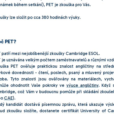
námek během setkání), PET je zkouška pro Vás.
ušky lze složit po cca 380 hodinách výuky.
oč PET?
 patří mezi nejoblíbenější zkoušky Cambridge ESOL.
 je uznávána velkým počtem zaměstnavatelů a různými vzdě
uška PET ověřuje praktickou znalost angličtiny na střed
ykové dovednosti - čtení, poslech, psaný a mluvený projev
oba. Tyto znalosti jsou ověřovány na materiálech, vyc
ůže ohodnotit Vaše pokroky ve
výuce angličtiny
. Když 
bridge, což Vám v budoucnu pomůže při skládání zkoušek i
bo
CAE
).
dý kandidát dostává písemnou zprávu, která ukazuje výsl
ud zkoušku složíte, dostanete certifikát University of C