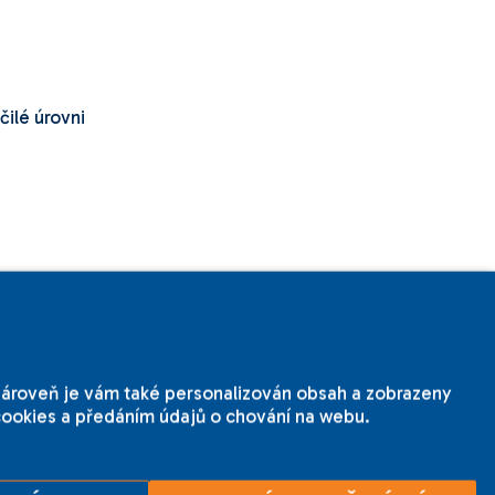
čilé úrovni
al House Brno.
omaturitního) studia
.
 Zároveň je vám také personalizován obsah a zobrazeny
 cookies a předáním údajů o chování na webu.