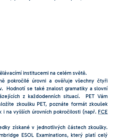
lávacímí institucemi na celém světě.
ně pokročilé úrovni a ověřuje všechny čtyři
. Hodnotí se také znalost gramatiky a slovní
házejících z každodenních situací. PET Vám
složíte zkoušku PET, poznáte formát zkoušek
 na vyšších úrovních pokročilosti (např.
FCE
edky získané v jednotlivých částech zkoušky.
ambridge ESOL Examinations, který platí celý