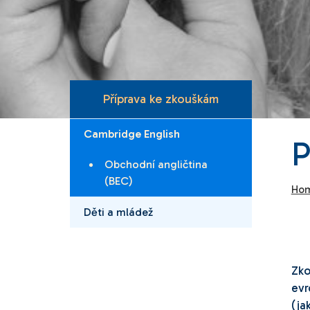
Příprava ke zkouškám
Cambridge English
P
Obchodní angličtina
(BEC)
Ho
Děti a mládež
Zk
evr
(ja