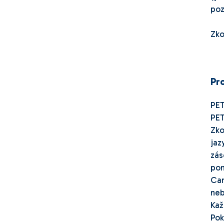
poz
Zko
Pr
PET
PET
Zko
jaz
zás
pom
Cam
ne
Kaž
Pok