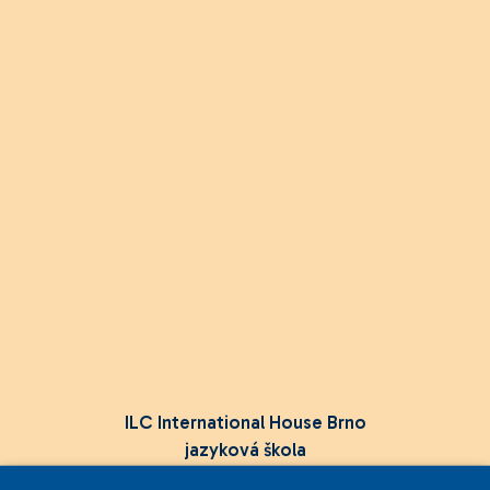
ILC International House Brno
jazyková škola
Sukova 2, 602 00 Brno,