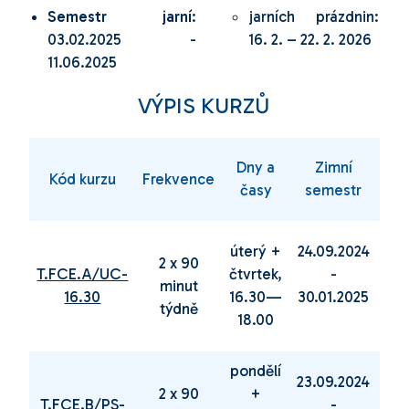
Semestr jarní
:
jarních prázdnin:
03.02.2025 -
16. 2. – 22. 2. 2026
11.06.2025
VÝPIS KURZŮ
Dny a
Zimní
Kód kurzu
Frekvence
časy
semestr
s
úterý +
24.09.2024
04.
2 x 90
T.FCE.A/UC-
čtvrtek,
-
minut
16.30
16.30—
30.01.2025
12.
týdně
18.00
pondělí
23.09.2024
03.
2 x 90
+
T.FCE.B/PS-
-