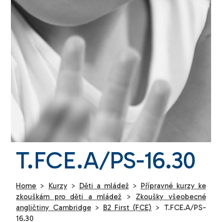
T.FCE.A/PS-16.30
Home
>
Kurzy
>
Děti a mládež
>
Přípravné kurzy ke
zkouškám pro děti a mládež
>
Zkoušky všeobecné
angličtiny Cambridge
>
B2 First (FCE)
>
T.FCE.A/PS-
16.30