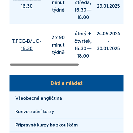
minut
středa,
16.30
29.01.2025
11.
týdně
16.30—
18.00
úterý +
24.09.2024
04.
2 x 90
T.FCE-B/UC-
čtvrtek,
-
minut
16.30
16.30—
30.01.2025
12.
týdně
18.00
Děti a mládež
Všeobecná angličtina
Konverzační kurzy
Přípravné kurzy ke zkouškám