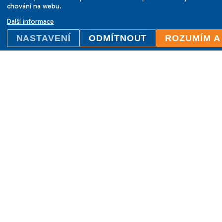
chování na webu.
Další informace
NASTAVENÍ
ODMÍTNOUT
ROZUMÍM A
ILC International House Brno
jazyková škola
Sukova 2, 602 00 Brno,
Czech Republic
+420 736 726 302
info@ilcbrno.cz