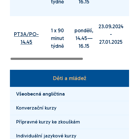
týdně
16.15
23.09.2024
03.0
1 x 90
pondělí,
PT3A/PO-
-
minut
14.45—
14.45
27.01.2025
16.0
týdně
16.15
Děti a mládež
Všeobecná angličtina
Konverzační kurzy
Přípravné kurzy ke zkouškám
Individuální jazykové kurzy