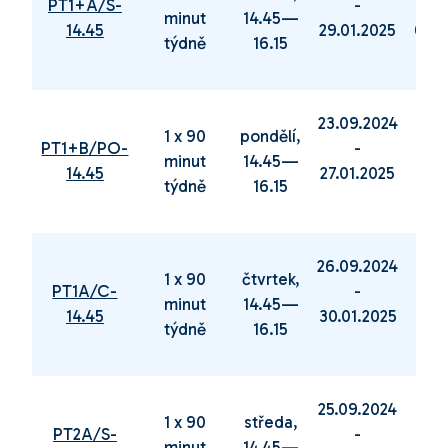
PT1+A/S-
-
minut
14.45—
14.45
29.01.2025
04.0
týdně
16.15
23.09.2024
03.0
1 x 90
pondělí,
PT1+B/PO-
-
minut
14.45—
14.45
27.01.2025
16.0
týdně
16.15
26.09.2024
06.0
1 x 90
čtvrtek,
PT1A/C-
-
minut
14.45—
14.45
30.01.2025
19.
týdně
16.15
25.09.2024
05.0
1 x 90
středa,
PT2A/S-
-
minut
14.45—