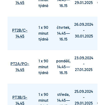
14.45
29.01.2025
04.0
týdně
16.15
26.09.2024
06.0
1 x 90
čtvrtek,
PT2B/C-
-
minut
14.45—
14.45
30.01.2025
19.
týdně
16.15
23.09.2024
03.0
1 x 90
pondělí,
PT2A/PO-
-
minut
14.45—
14.45
27.01.2025
16.0
týdně
16.15
25.09.2024
05.0
1 x 90
středa,
PT3B/S-
-
minut
14.45—
14.45
29.01.2025
04.0