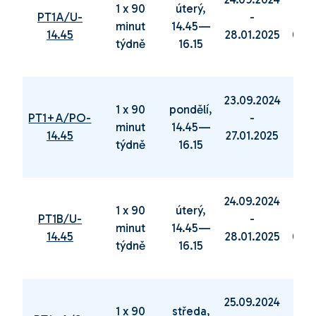
1 x 90
úterý,
PT1A/U-
-
minut
14.45—
14.45
28.01.2025
03.0
týdně
16.15
23.09.2024
03.0
1 x 90
pondělí,
PT1+A/PO-
-
minut
14.45—
14.45
27.01.2025
16.0
týdně
16.15
24.09.2024
04.0
1 x 90
úterý,
PT1B/U-
-
minut
14.45—
14.45
28.01.2025
03.0
týdně
16.15
25.09.2024
05.0
1 x 90
středa,