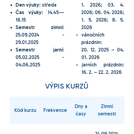
Den výuky
: středa
1. 2026; 03. 4.
Čas výuky
: 14.45—
2026; 06. 04. 2026;
16.15
1. 5. 2026; 8. 5.
Semestr zimní
:
2026
25.09.2024 -
vánočních
29.01.2025
prázdnin:
Semestr jarní
:
20. 12. 2025 – 04.
05.02.2025 -
01. 2026
04.06.2025
jarních prázdnin:
16. 2. – 22. 2. 2026
VÝPIS KURZŮ
Dny a
Zimní
J
Kód kurzu
Frekvence
časy
semestr
se
24.09.2024
04.0