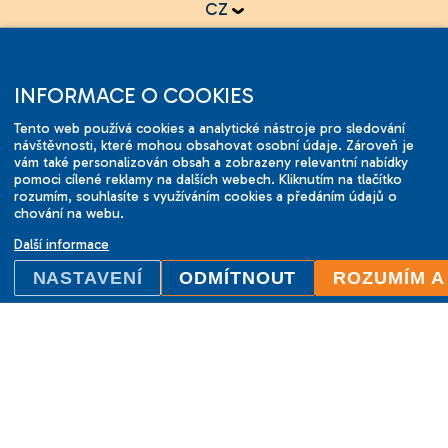
CZ
INFORMACE O COOKIES
Online test
Tento web používá cookies a analytické nástroje pro sledování
návštěvnosti, které mohou obsahovat osobní údaje. Zároveň je
vám také personalizován obsah a zobrazeny relevantní nabídky
pomoci cílené reklamy na dalších webech. Kliknutím na tlačítko
rozumím, souhlasíte s využíváním cookies a předáním údajů o
chování na webu.
2001-2026 © ILC Brno.
Další informace
Změny vyhrazeny.
NASTAVENÍ
ODMÍTNOUT
ROZUMÍM A