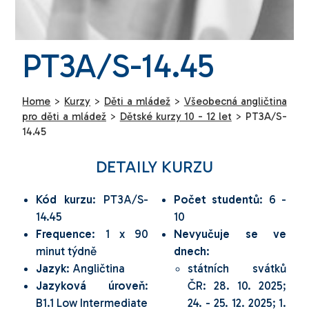
PT3A/S-14.45
Home
>
Kurzy
>
Děti a mládež
>
Všeobecná angličtina
pro děti a mládež
>
Dětské kurzy 10 - 12 let
>
PT3A/S-
14.45
DETAILY KURZU
Kód kurzu
: PT3A/S-
Počet studentů
: 6 -
14.45
10
Frequence
: 1 x 90
Nevyučuje se ve
minut týdně
dnech
:
Jazyk
: Angličtina
státních svátků
Jazyková úroveň
:
ČR: 28. 10. 2025;
B1.1 Low Intermediate
24. - 25. 12. 2025; 1.