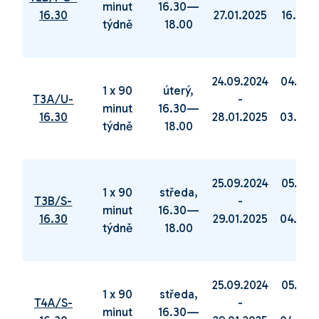
minut
16.30—
16.30
27.01.2025
16.06.
týdně
18.00
24.09.2024
04.02.
1 x 90
úterý,
T3A/U-
-
-
minut
16.30—
16.30
28.01.2025
03.06.
týdně
18.00
25.09.2024
05.02.
1 x 90
středa,
T3B/S-
-
-
minut
16.30—
16.30
29.01.2025
04.06.
týdně
18.00
25.09.2024
05.02.
1 x 90
středa,
T4A/S-
-
-
minut
16.30—