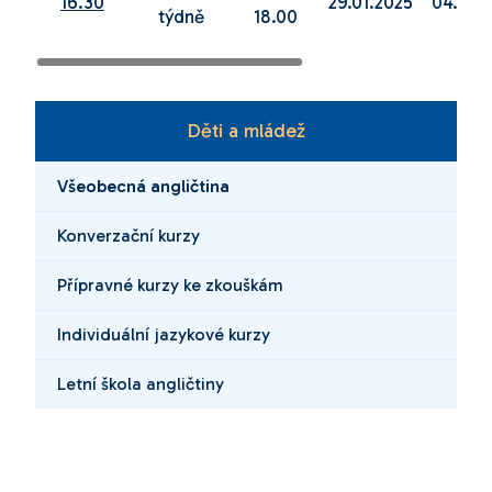
16.30
29.01.2025
04.06.
týdně
18.00
Děti a mládež
Všeobecná angličtina
Konverzační kurzy
Přípravné kurzy ke zkouškám
Individuální jazykové kurzy
Letní škola angličtiny