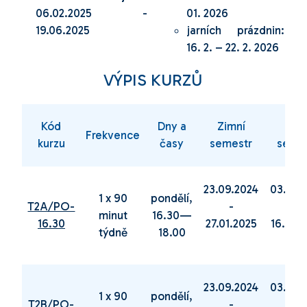
06.02.2025 -
01. 2026
19.06.2025
jarních prázdnin:
16. 2. – 22. 2. 2026
VÝPIS KURZŮ
Kód
Dny a
Zimní
Jarn
Frekvence
kurzu
časy
semestr
seme
23.09.2024
03.02.
1 x 90
pondělí,
T2A/PO-
-
-
minut
16.30—
16.30
27.01.2025
16.06.
týdně
18.00
23.09.2024
03.02.
1 x 90
pondělí,
T2B/PO-
-
-