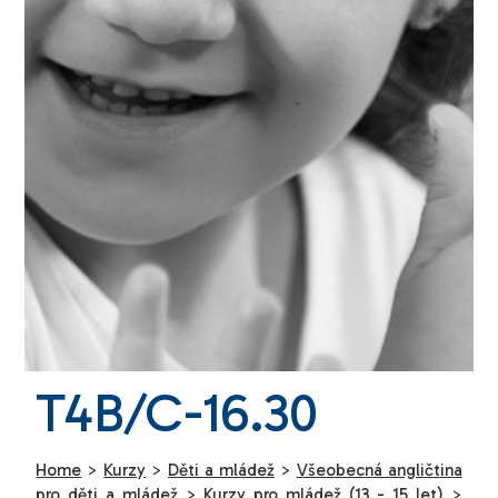
T4B/C-16.30
Home
>
Kurzy
>
Děti a mládež
>
Všeobecná angličtina
pro děti a mládež
>
Kurzy pro mládež (13 - 15 let)
>