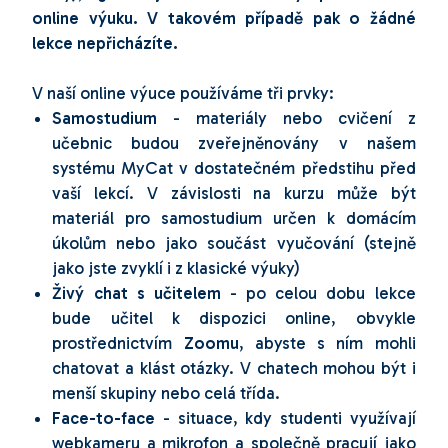
online výuku. V takovém případě pak o žádné
lekce nepřicházíte.
V naší online výuce používáme tři prvky:
Samostudium
- materiály nebo cvičení z
učebnic budou zveřejněnovány v našem
systému MyCat v dostatečném předstihu před
vaší lekcí. V závislosti na kurzu může být
materiál pro samostudium určen k domácím
úkolům nebo jako součást vyučování (stejně
jako jste zvyklí i z klasické výuky)
Živý chat s učitelem
- po celou dobu lekce
bude učitel k dispozici online, obvykle
prostřednictvím
Zoomu
, abyste s ním mohli
chatovat a klást otázky. V chatech mohou být i
menší skupiny nebo celá třída.
Face-to-face
- situace, kdy studenti využívají
webkameru a mikrofon a společně pracují jako