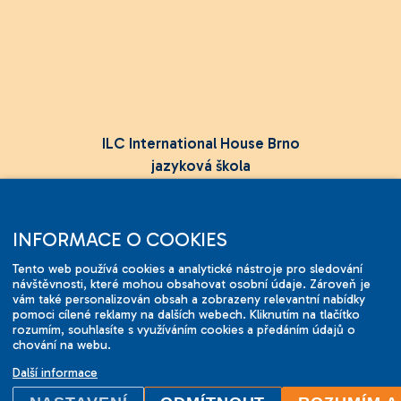
ILC International House Brno
jazyková škola
Sukova 2, 602 00 Brno,
Czech Republic
INFORMACE O COOKIES
+420 736 726 302
Tento web používá cookies a analytické nástroje pro sledování
info@ilcbrno.cz
návštěvnosti, které mohou obsahovat osobní údaje. Zároveň je
vám také personalizován obsah a zobrazeny relevantní nabídky
pomoci cílené reklamy na dalších webech. Kliknutím na tlačítko
Cookies
rozumím, souhlasíte s využíváním cookies a předáním údajů o
Mapa webu
chování na webu.
Tvorba stránek
Comerto
Další informace
Design
Tomotion