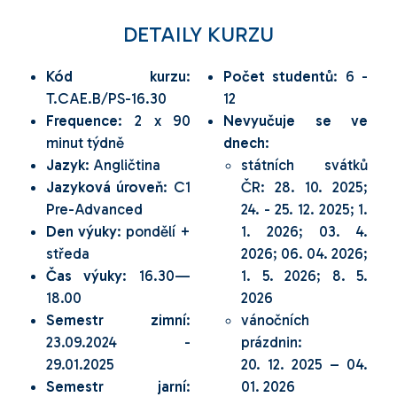
DETAILY KURZU
Kód kurzu
:
Počet studentů
: 6 -
T.CAE.B/PS-16.30
12
Frequence
: 2 x 90
Nevyučuje se ve
minut týdně
dnech
:
Jazyk
: Angličtina
státních svátků
Jazyková úroveň
: C1
ČR: 28. 10. 2025;
Pre-Advanced
24. - 25. 12. 2025; 1.
Den výuky
: pondělí +
1. 2026; 03. 4.
středa
2026; 06. 04. 2026;
Čas výuky
: 16.30—
1. 5. 2026; 8. 5.
18.00
2026
Semestr zimní
:
vánočních
23.09.2024 -
prázdnin:
29.01.2025
20. 12. 2025 – 04.
Semestr jarní
:
01. 2026