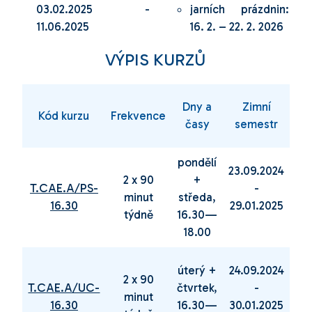
03.02.2025 -
jarních prázdnin:
11.06.2025
16. 2. – 22. 2. 2026
VÝPIS KURZŮ
Dny a
Zimní
Kód kurzu
Frekvence
časy
semestr
s
pondělí
23.09.2024
03
2 x 90
+
T.CAE.A/PS-
-
minut
středa,
16.30
29.01.2025
11
týdně
16.30—
18.00
úterý +
24.09.2024
04
2 x 90
T.CAE.A/UC-
čtvrtek,
-
minut
16.30
16.30—
30.01.2025
12