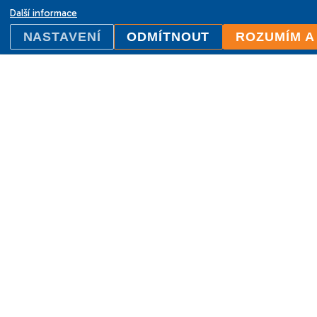
Další informace
NASTAVENÍ
ODMÍTNOUT
ROZUMÍM A
ILC International House Brno
jazyková škola
Sukova 2, 602 00 Brno,
Czech Republic
+420 736 726 302
info@ilcbrno.cz
Cookies
Mapa webu