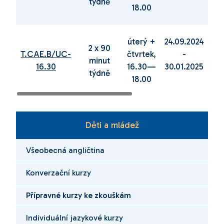
týdně
18.00
úterý +
24.09.2024
04
2 x 90
T.CAE.B/UC-
čtvrtek,
-
minut
16.30
16.30—
30.01.2025
12
týdně
18.00
Děti a mládež
Všeobecná angličtina
Konverzační kurzy
Přípravné kurzy ke zkouškám
Individuální jazykové kurzy