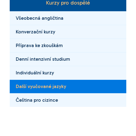
Kurzy pro dospělé
Všeobecná angličtina
Konverzační kurzy
Příprava ke zkouškám
Denní intenzivní studium
Individuální kurzy
Další vyučované jazyky
Čeština pro cizince