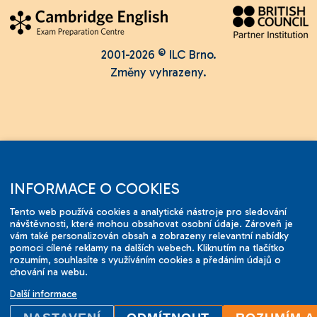
2001-2026 © ILC Brno.
Změny vyhrazeny.
INFORMACE O COOKIES
Tento web používá cookies a analytické nástroje pro sledování
návštěvnosti, které mohou obsahovat osobní údaje. Zároveň je
vám také personalizován obsah a zobrazeny relevantní nabídky
pomoci cílené reklamy na dalších webech. Kliknutím na tlačítko
rozumím, souhlasíte s využíváním cookies a předáním údajů o
chování na webu.
Další informace