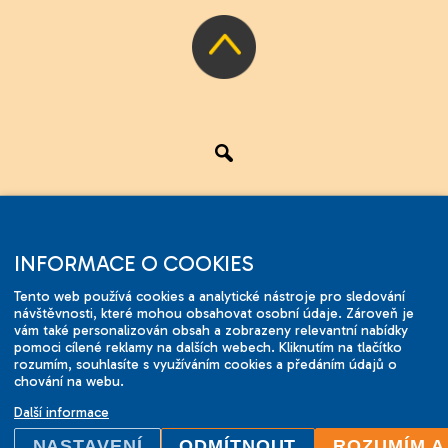
CZ
INFORMACE O COOKIES
Tento web používá cookies a analytické nástroje pro sledování
Online test
návštěvnosti, které mohou obsahovat osobní údaje. Zároveň je
vám také personalizován obsah a zobrazeny relevantní nabídky
pomoci cílené reklamy na dalších webech. Kliknutím na tlačítko
rozumím, souhlasíte s využíváním cookies a předáním údajů o
chování na webu.
Další informace
2001-2026 © ILC Brno.
NASTAVENÍ
ODMÍTNOUT
ROZUMÍM A