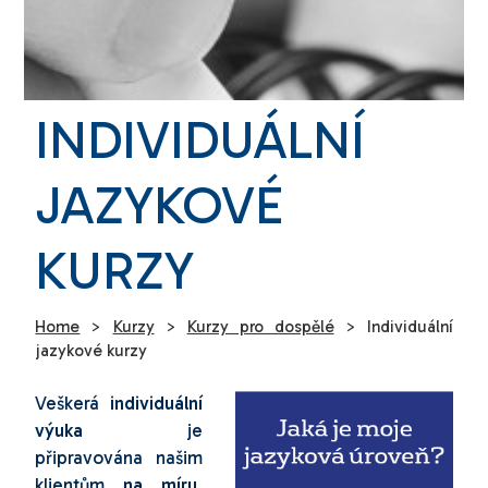
INDIVIDUÁLNÍ
JAZYKOVÉ
KURZY
Home
>
Kurzy
>
Kurzy pro dospělé
>
Individuální
jazykové kurzy
Veškerá
individuální
výuka
je
připravována našim
klientům
na míru
.