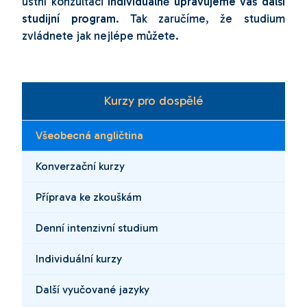
ústní konzultaci
individuálně upravujeme váš další
studijní program
. Tak zaručíme, že studium
zvládnete jak nejlépe můžete.
Kurzy pro dospělé
Všeobecná angličtina
Konverzační kurzy
Příprava ke zkouškám
Denní intenzivní studium
Individuální kurzy
Další vyučované jazyky