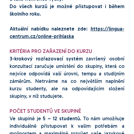
Do všech kurzů je možné přistupovat i během
školního roku.
Aktuální nabídku naleznete zde:
https://lingua-
centrum.cz/online-prihlaska
KRITÉRIA PRO ZAŘAZENÍ DO KURZU
3-krokový rozřazovací systém
završený osobní
konzultací zaručuje umístění do skupiny, která co
nejvíce odpovídá vaší úrovni, tempu a studijním
záměrům. Netrváme na co největším naplnění
kurzu studenty, ale na odpovídajícím složení
skupiny, v níž studujete.
POČET STUDENTŮ VE SKUPINĚ
Ve skupině je
5
– 12 studentů
. To nám umožňuje
individuálně přistupovat k vašim potřebám a
možnostem a maximálně rozvíjet vaše jazykové