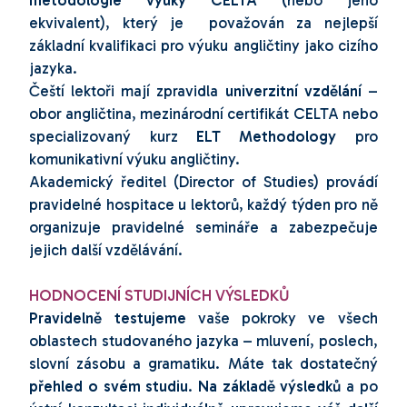
metodologie výuky CELTA (
nebo jeho
ekvivalent)
, který je považován za nejlepší
základní kvalifikaci pro výuku angličtiny jako cizího
jazyka.
Čeští lektoři mají zpravidla
univerzitní vzdělání
–
obor angličtina, mezinárodní certifikát CELTA nebo
specializovaný kurz
ELT Methodology
pro
komunikativní výuku angličtiny.
Akademický ředitel (Director of Studies) provádí
pravidelné hospitace u lektorů, každý týden pro ně
organizuje pravidelné semináře a zabezpečuje
jejich další vzdělávání.
HODNOCENÍ STUDIJNÍCH VÝSLEDKŮ
Pravidelně testujeme
vaše pokroky ve všech
oblastech studovaného jazyka – mluvení, poslech,
slovní zásobu a gramatiku. Máte tak dostatečný
přehled o svém studiu
.
Na základě výsledků
a po