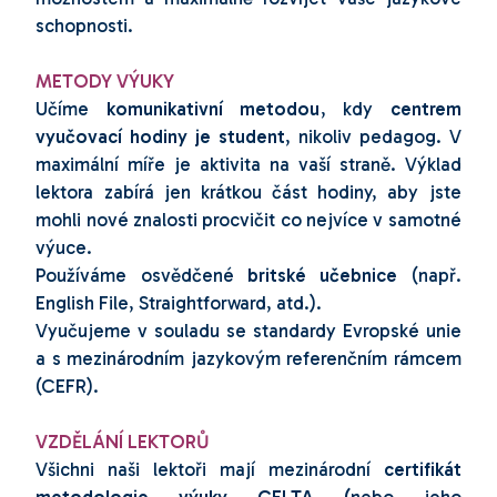
schopnosti.
METODY VÝUKY
Učíme
komunikativní metodou
, kdy
centrem
vyučovací hodiny je student
, nikoliv pedagog. V
maximální míře je aktivita na vaší straně. Výklad
lektora zabírá jen krátkou část hodiny, aby jste
mohli nové znalosti procvičit co nejvíce v samotné
výuce.
Používáme osvědčené
britské učebnice
(např.
English File, Straightforward, atd.).
V
yučujeme v souladu se standardy Evropské unie
a s mezinárodním jazykovým referenčním rámcem
(CEFR).
VZDĚLÁNÍ LEKTORŮ
Všichni naši lektoři mají mezinárodní
certifikát