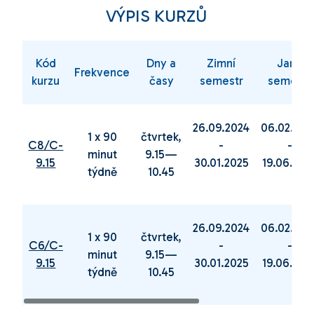
VÝPIS KURZŮ
Kód
Dny a
Zimní
Jarní
Frekvence
kurzu
časy
semestr
semestr
26.09.2024
06.02.202
1 x 90
čtvrtek,
C8/C-
-
-
minut
9.15—
9.15
30.01.2025
19.06.202
týdně
10.45
26.09.2024
06.02.202
1 x 90
čtvrtek,
C6/C-
-
-
minut
9.15—
9.15
30.01.2025
19.06.202
týdně
10.45